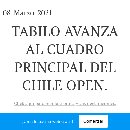
08-Marzo-2021
TABILO AVANZA
AL CUADRO
PRINCIPAL DEL
CHILE OPEN.
Click aquí para leer la crónica y sus declaraciones.
El tenista nacido en Canadá superó a Agustín Velotti por 7-
Comenzar
¡Crea tu página web gratis!
6 6-1 y avanzó al cuadro principal del torneo, instancia en
la que espera su próximo rival.