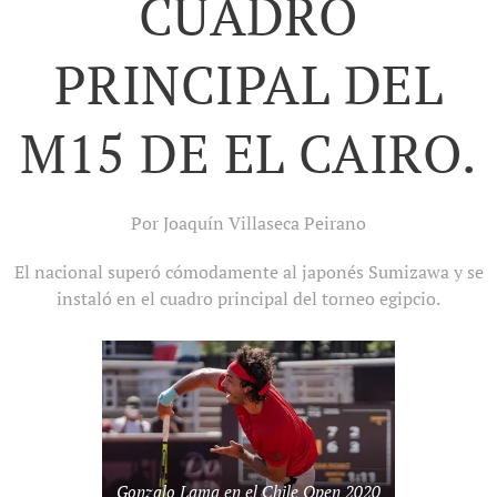
CUADRO
PRINCIPAL DEL
M15 DE EL CAIRO.
Por Joaquín Villaseca Peirano
El nacional superó cómodamente al japonés Sumizawa y se
instaló en el cuadro principal del torneo egipcio.
Gonzalo Lama en el Chile Open 2020