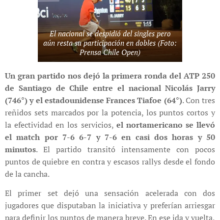
El nacional se despidió del singles pero
aún resta su participación en dobles (Foto:
Prensa Chile Open)
Un gran partido nos dejó la primera ronda del ATP 250
de Santiago de Chile
entre el nacional Nicolás Jarry
(746°) y el estadounidense Frances Tiafoe (64°)
. Con tres
reñidos sets marcados por la potencia, los puntos cortos y
la efectividad en los servicios,
el nortamericano se llevó
el match por 7-6 6-7 y 7-6 en casi dos horas y 50
minutos
. El partido transitó intensamente con pocos
puntos de quiebre en contra y escasos rallys desde el fondo
de la cancha.
El primer set dejó una sensación acelerada con dos
jugadores que disputaban la iniciativa y preferían arriesgar
para definir los puntos de manera breve. En ese ida y vuelta,