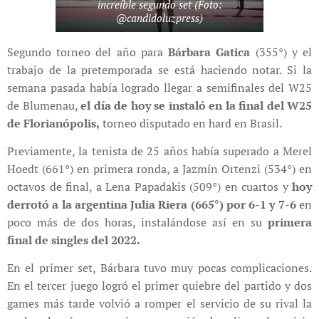
increíble segundo set (Foto:
@candidoluzpress)
Segundo torneo del año para
Bárbara Gatica
(355°) y el
trabajo de la pretemporada se está haciendo notar. Si la
semana pasada había logrado llegar a semifinales del W25
de Blumenau,
el día de hoy se instaló en la final del W25
de Florianópolis,
torneo disputado en hard en Brasil.
Previamente, la tenista de 25 años había superado a Merel
Hoedt (661°) en primera ronda, a Jazmín Ortenzi (534°) en
octavos de final, a Lena Papadakis (509°) en cuartos y
hoy
derrotó a la argentina Julia Riera (665°) por 6-1 y 7-6
en
poco más de dos horas, instalándose así en su
primera
final de singles del 2022.
En el primer set, Bárbara tuvo muy pocas complicaciones.
En el tercer juego logró el primer quiebre del partido y dos
games más tarde volvió a romper el servicio de su rival la