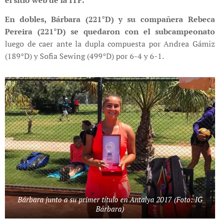
el sitio web de la ITF.
En dobles, Bárbara (221°D) y su compañera Rebeca
Pereira (221°D) se quedaron con el subcampeonato
luego de caer ante la dupla compuesta por Andrea Gámiz
(189°D) y Sofia Sewing (499°D) por 6-4 y 6-1.
Bárbara junto a su primer título en Antalya 2017 (Foto: IG
Bárbara)