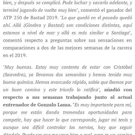
bien, y después se complicó. Pude luchar y sacarlo adelante, y
terminé jugando de vuelta muy bien"
, comentó el ganador del
ATP 250 de Bastad 2019.
"Lo que quedó en el pasado quedó
ahí. Allá (Ginebra y Bastad) son condiciones distintas, aquí
estamos a nivel de mar y allá es más similar a Santiago"
,
comentó respecto a preguntas sobre sus sensaciones en
comparaciones a dos de las mejores semanas de la carrera
en el 2019.
"Muy buenas. Estoy muy contento de estar con Cristóbal
(Saavedra), ya llevamos dos semanitas y hemos tenido muy
buena química. Hemos avanzado rápido, sabía que íbamos por
un buen camino y este triunfo lo ratifica",
añadió con
respecto a sus semanas trabajando junto al actual
entrenador de Gonzalo Lama.
"
Es muy importante para mí,
porque me están dando tremendas oportunidades para
competir, hay que hacer lo que corresponde, jugar mi tenis y
aunque sea difícil controlar los nervios, hay que seguir
dándole. Puede ser que me vaya bien o mal, pero es un camino