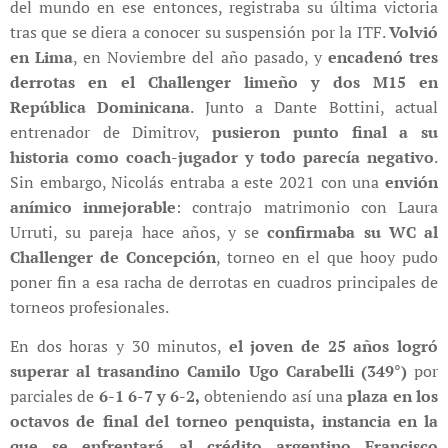
del mundo en ese entonces, registraba su última victoria
tras que se diera a conocer su suspensión por la ITF.
Volvió
en Lima
, en Noviembre del año pasado, y
encadenó tres
derrotas en el Challenger limeño y dos M15 en
República Dominicana
. Junto a Dante Bottini, actual
entrenador de Dimitrov,
pusieron punto final a su
historia como coach-jugador y todo parecía negativo
.
Sin embargo, Nicolás entraba a este 2021 con una
envión
anímico inmejorable
: contrajo matrimonio con Laura
Urruti, su pareja hace años, y se
confirmaba su WC al
Challenger de Concepción
, torneo en el que hooy pudo
poner fin a esa racha de derrotas en cuadros principales de
torneos profesionales.
En dos horas y 30 minutos,
el joven de 25 años logró
superar al trasandino Camilo Ugo Carabelli (349°)
por
parciales de
6-1 6-7 y 6-2,
obteniendo así una
plaza en los
octavos de final del torneo penquista, instancia en la
que se enfrentará al crédito argentino Francisco