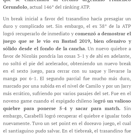
Cerundolo
, actual 146° del ránking ATP.
Un break inicial a favor del trasandino hacía presagiar un
duro y complicado set. Sin embargo, el ex 38° de la ATP
logró recuperarlo de inmediato y
comenzó a demostrar el
juego que se le vio en Bastad 2019, bien ofensivo y
sólido desde el fondo de la cancha
. Un nuevo quiebre a
favor de Nicolás pondría las cosas 3-1 y de ahí en adelante,
no soltó el pie del acelerador, obteniendo un nuevo break
en el sexto juego, para cerrar con su saque y llevarse la
manga por 6-1. El segundo parcial fue mucho más duro,
marcado por una subida en el nivel de Camilo y por un Jarry
más errático, sufriendo por varios pasajes del set. Fue en el
noveno game cuando el espigado chileno l
ogró un valioso
quiebre para ponerse 5-4 y sacar para match.
Sin
embargo, Carabelli logró recuperar el quiebre e igualar todo
nuevamente. Tuvo un set point en el doceavo juego, el cual
el santiaguino pudo salvar. En el tiebreak, el trasandino fue