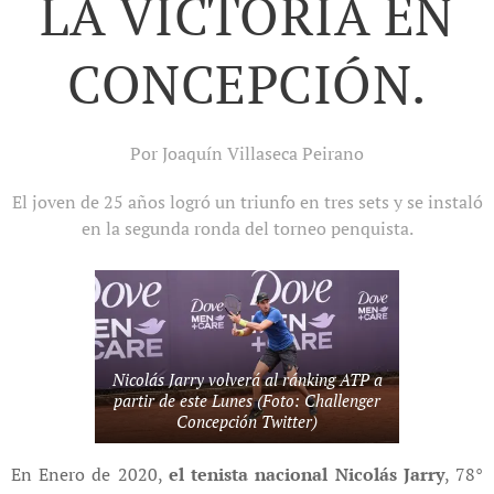
LA VICTORIA EN
CONCEPCIÓN.
Por Joaquín Villaseca Peirano
El joven de 25 años logró un triunfo en tres sets y se instaló
en la segunda ronda del torneo penquista.
Nicolás Jarry volverá al ránking ATP a
partir de este Lunes (Foto: Challenger
Concepción Twitter)
En Enero de 2020,
el tenista nacional Nicolás Jarry
, 78°