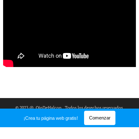
© 2023 @_OjoDeHalcon
.
Todos los derechos reservados.
Creado con
Webnode
Comenzar
¡Crea tu página web gratis!