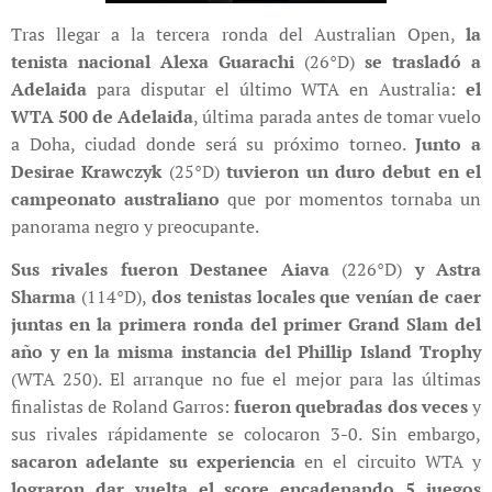
Tras llegar a la tercera ronda del Australian Open,
la
tenista nacional Alexa Guarachi
(26°D)
se trasladó a
Adelaida
para disputar el último WTA en Australia:
el
WTA 500 de Adelaida
, última parada antes de tomar vuelo
a Doha, ciudad donde será su próximo torneo.
Junto a
Desirae Krawczyk
(25°D)
tuvieron un duro debut en el
campeonato australiano
que por momentos tornaba un
panorama negro y preocupante.
Sus rivales fueron Destanee Aiava
(226°D)
y Astra
Sharma
(114°D),
dos tenistas locales que venían de caer
juntas en la primera ronda del primer Grand Slam del
año y en la misma instancia del Phillip Island Trophy
(WTA 250). El arranque no fue el mejor para las últimas
finalistas de Roland Garros:
fueron quebradas dos veces
y
sus rivales rápidamente se colocaron 3-0. Sin embargo,
sacaron adelante su experiencia
en el circuito WTA y
lograron dar vuelta el score encadenando 5 juegos