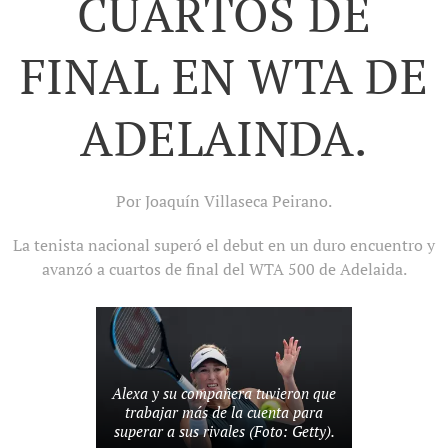
CUARTOS DE
FINAL EN WTA DE
ADELAINDA.
Por Joaquín Villaseca Peirano.
La tenista nacional superó el debut en un duro encuentro y
avanzó a cuartos de final del WTA 500 de Adelaida.
Alexa y su compañera tuvieron que
trabajar más de la cuenta para
superar a sus rivales (Foto: Getty).