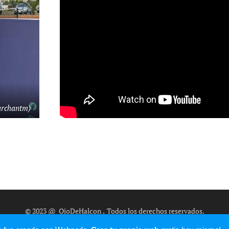
archantm)
© 2023 @_OjoDeHalcon
.
Todos los derechos reservados.
Creado con
Webnode