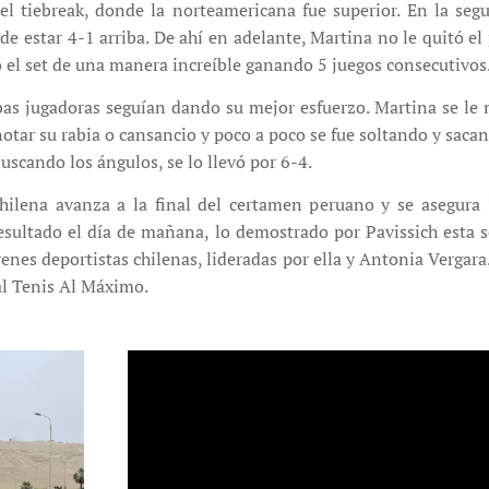
 el tiebreak, donde la norteamericana fue superior. En la seg
 estar 4-1 arriba. De ahí en adelante, Martina no le quitó el 
ó el set de una manera increíble ganando 5 juegos consecutivos
mbas jugadoras seguían dando su mejor esfuerzo. Martina se le n
notar su rabia o cansancio y poco a poco se fue soltando y sacan
uscando los ángulos, se lo llevó por 6-4.
chilena avanza a la final del certamen peruano y se asegura
resultado el día de mañana, lo demostrado por Pavissich esta 
nes deportistas chilenas, lideradas por ella y Antonia Vergara.
al Tenis Al Máximo.