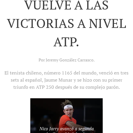
VUELVE A LAS
VICTORIAS A NIVEL
ATP.
Por Jeremy González Carrasco.
El tenista chileno, número 1165 del mundo, venció en tres
sets al español, Jaume Munar y se hizo con su primer
triunfo en ATP 250 después de su complejo parón.
Nico Jarry avanzó a segunda